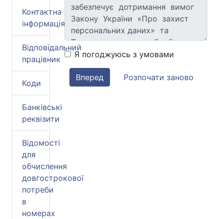
Контактна
інформація
Відповідальний
Я погоджуюсь з умовами
працівник
вперед
розпочати заново
Коди
Банківські
реквізити
Відомості
для
обчислення
довгострокової
потреби
в
номерах